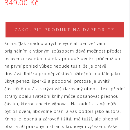
349,00
Kč
ZAKOUPIT PRODUKT NA DAREOR.CZ
Kniha: “Jak snadno a rychle vydělat peníze” vám
originálním a vtipným způsobem dává možnost předat
oslavenci svatební dárek v podobě peněz, přičemž on
na první pohled vůbec nebude tušit, že je právě
dostává. Knížka pro něj zůstává užitečná i nadále jako
úkryt peněz, šperků a podobně, protože je uvnitř
částečně dutá a skrývá váš darovaný obnos. Text přední
strany obalu svatební knihy může obsahovat přesnou
částku, kterou chcete věnovat. Na zadní straně může
být oslovení, libovolné přání a váš podpis jako autora.
Kniha je lepená a zároveň i šitá, má tužší, ale ohebný
obal a 50 prázdných stran s kruhovým výřezem. Vaše