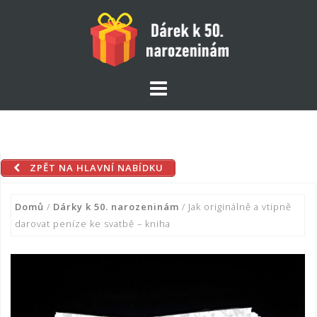
Skip
to
content
ZPĚT NA HLAVNÍ NABÍDKU
Domů
/
Dárky k 50. narozeninám
/ Jak originálně a vtipně
darovat peníze ke svatbě – kniha