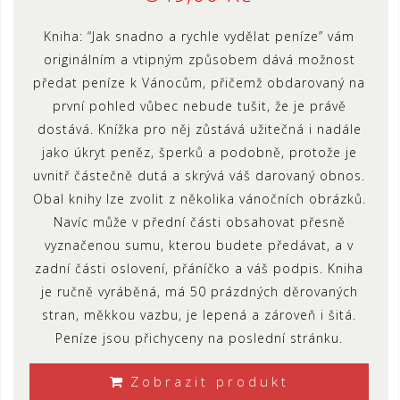
Kniha: “Jak snadno a rychle vydělat peníze” vám
originálním a vtipným způsobem dává možnost
předat peníze k Vánocům, přičemž obdarovaný na
první pohled vůbec nebude tušit, že je právě
dostává. Knížka pro něj zůstává užitečná i nadále
jako úkryt peněz, šperků a podobně, protože je
uvnitř částečně dutá a skrývá váš darovaný obnos.
Obal knihy lze zvolit z několika vánočních obrázků.
Navíc může v přední části obsahovat přesně
vyznačenou sumu, kterou budete předávat, a v
zadní části oslovení, přáníčko a váš podpis. Kniha
je ručně vyráběná, má 50 prázdných děrovaných
stran, měkkou vazbu, je lepená a zároveň i šitá.
Peníze jsou přichyceny na poslední stránku.
Zobrazit produkt