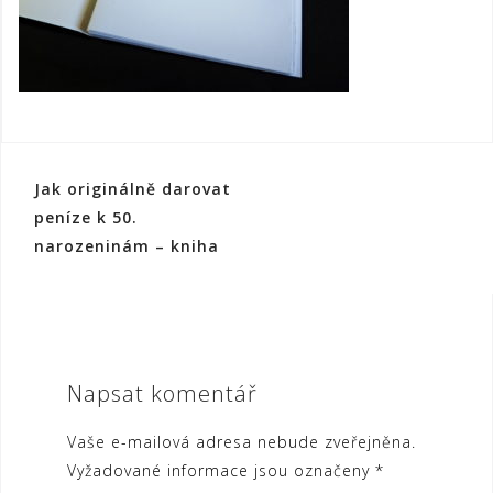
Navigace
Jak originálně darovat
pro
peníze k 50.
narozeninám – kniha
příspěvek
Napsat komentář
Vaše e-mailová adresa nebude zveřejněna.
Vyžadované informace jsou označeny
*