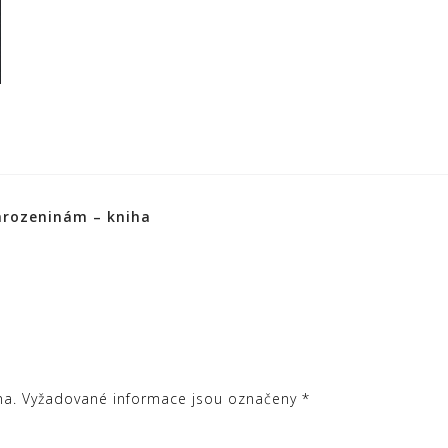
narozeninám – kniha
na.
Vyžadované informace jsou označeny
*