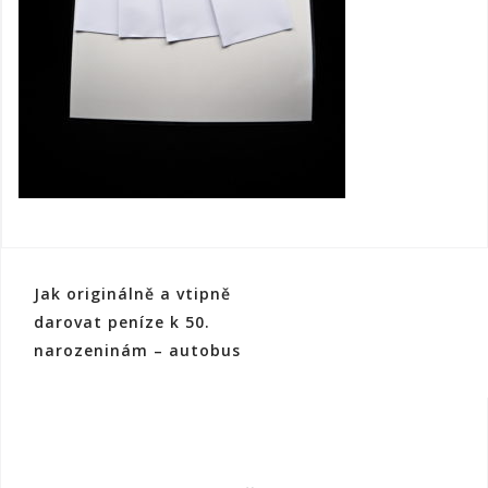
Navigace
Jak originálně a vtipně
pro
darovat peníze k 50.
narozeninám – autobus
příspěvek