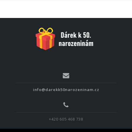
info@darekk50narozeninam.cz
+420 605 468 738