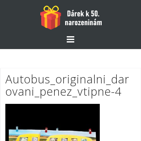
Skip
to
content
Autobus_originalni_dar
ovani_penez_vtipne-4