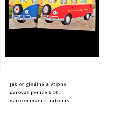
Navigace
Jak originálně a vtipně
pro
darovat peníze k 50.
narozeninám – autobus
příspěvek