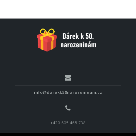
info@darekk50narozeninam.cz
+420 605 468 738